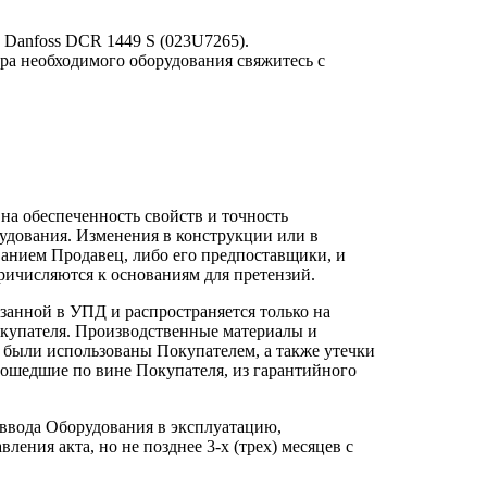
Danfoss DCR 1449 S (023U7265).
а необходимого оборудования свяжитесь с
а обеспеченность свойств и точность
удования. Изменения в конструкции или в
анием Продавец, либо его предпоставщики, и
ричисляются к основаниям для претензий.
казанной в УПД и распространяется только на
окупателя. Производственные материалы и
 были использованы Покупателем, а также утечки
оизошедшие по вине Покупателя, из гарантийного
ввода Оборудования в эксплуатацию,
ления акта, но не позднее 3-х (трех) месяцев с