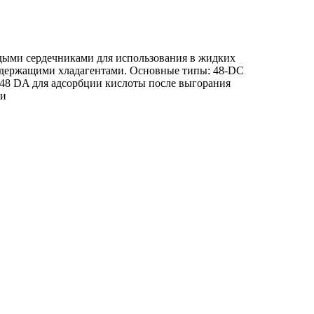
ыми сердечниками для использования в жидких
одержащими хладагентами. Основные типы: 48-DC
48 DA для адсорбции кислоты после выгорания
зи