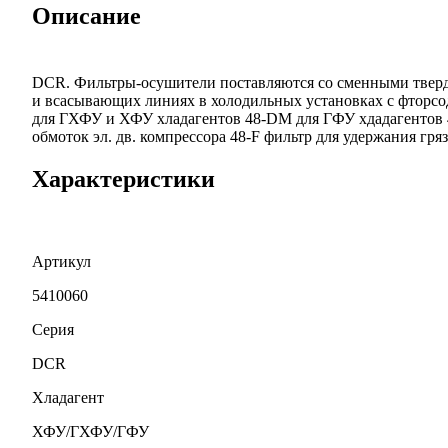
Описание
DCR. Фильтры-осушители поставляются со сменными тверд
и всасывающих линиях в холодильных установках с фторс
для ГХФУ и ХФУ хладагентов 48-DM для ГФУ хдадагентов 
обмоток эл. дв. компрессора 48-F фильтр для удержания гря
Характеристики
Артикул
5410060
Серия
DCR
Хладагент
ХФУ/ГХФУ/ГФУ