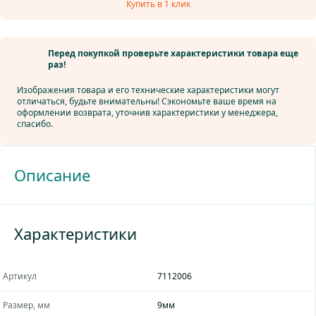
Купить в 1 клик
Перед покупкой проверьте характеристики товара еще
раз!
Изображения товара и его технические характеристики могут
отличаться, будьте внимательны! Сэкономьте ваше время на
оформлении возврата, уточнив характеристики у менеджера,
спасибо.
Описание
ARMAFLEX ACE
- теплоизоляция из вспененного каучука для
Характеристики
систем кондиционирования, отопления, водоснабжения и
канализации
Артикул
7112006
Armaflex ® ACE производится на основе вспененного
синтетического каучука с закрытой ячеистой структурой. Он
Размер, мм
9мм
является гибким и долговечным материалом. Качественная