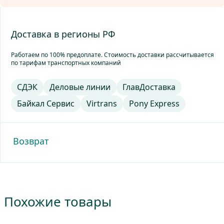
обязательства вступают в силу с даты предоставления акта,
но не позднее 3-х (трех) месяцев с даты поставки
Оборудования.
Доставка в регионы РФ
Работаем по 100% предоплате. Стоимость доставки рассчитывается
Подробнее
по тарифам транспортных компаний
СДЭК
Деловые линии
ГлавДоставка
Байкал Сервис
Virtrans
Pony Express
Возврат
Подробную информацию о возможности возврата оборудования Вы
можете узнать по телефону
+7(863)310-84-71
или отправив заявку на
Похожие товары
электронную почту
order@aircool.ru