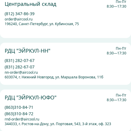
Пн-Пт
Центральный склад
8:30—17:30
(812) 347-86-39
order@aircool.ru
196240, Санкт-Петербург, ул. Кубинская, 75
Пн-Пт
РДЦ "ЭЙРКУЛ-НН"
8:30—17:30
(831) 282-07-67
(831) 282-67-07
nn-order@aircool.ru
603074, г. Нижний Новгород, ул. Маршала Воронова, 11б
Пн-Пт
РДЦ "ЭЙРКУЛ-ЮФО"
8:30—17:30
(863)310-84-71
(863)310-84-72
rnd-order@aircool.ru
344033, г. Ростов-на-Дону, ул. Портовая, 543, 3-й этаж, оф. 323