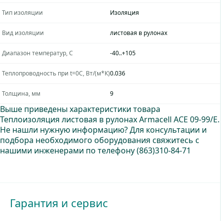
закрытоячеистая структура гарантирует высокоэффективное
Тип изоляции
Изоляция
сопротивление паропроницанию. Технические
характеристики материала Armaflex ® ACE обеспечивают
Вид изоляции
листовая в рулонах
отличную изоляционную работу и контроль над образованием
конденсата.
Диапазон температур, C
-40..+105
Преимущества материала
Теплопроводность при t=0С, Вт/(м*К)
0.036
Толщина, мм
9
Предотвращение конденсации благодаря
закрытоячеистой структуре материала
Выше приведены характеристики товара
Теплоизоляция листовая в рулонах Armacell ACE 09-99/E.
Высокий коэффициент паронеронецаемости
Не нашли нужную информацию? Для консультации и
подбора необходимого оборудования свяжитесь с
Низкая теплопроводность, обеспечивающая экономию
нашими инженерами по телефону
(863)310-84-71
энергии и снижение выбросов СО2
Высокая эластичность, облегчающая и ускоряющая
монтаж изоляции
Гарантия и сервис
Отсутствие усадки, минимизирующее риск
возникновения зазоров между слоями изоляции в