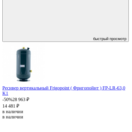
быстрый просмотр
Ресивер вертикальный Frigopoint ( Фригопойнт ) FP-LR-63,0
K1
-50%
28 963 ₽
14 481 ₽
в наличии
в наличии