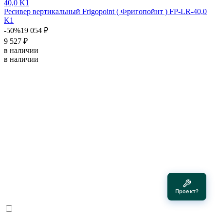
Ресивер вертикальный Frigopoint ( Фригопойнт ) FP-LR-40,0
K1
-50%
19 054 ₽
9 527 ₽
в наличии
в наличии
Проект?