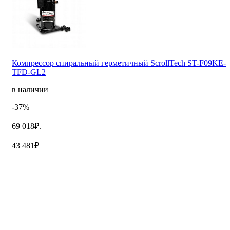
Компрессор спиральный герметичный ScrollTech ST-F09KE-
TFD-GL2
в наличии
-37%
69 018₽.
43 481₽