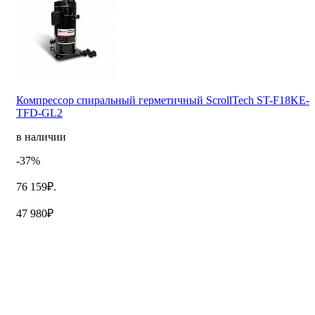
Компрессор спиральный герметичный ScrollTech ST-F18KE-
TFD-GL2
в наличии
-37%
76 159₽.
47 980₽