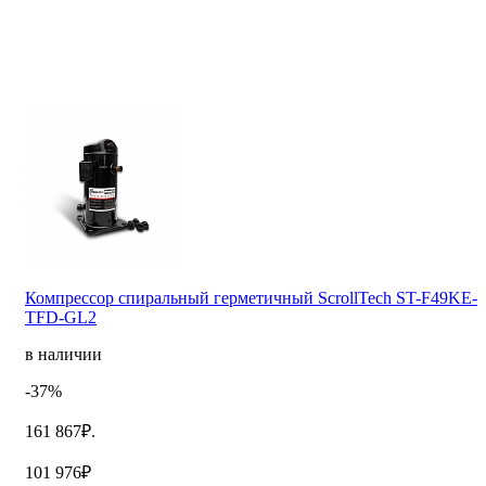
Компрессор спиральный герметичный ScrollTech ST-F49KE-
TFD-GL2
в наличии
-37%
161 867₽.
101 976₽