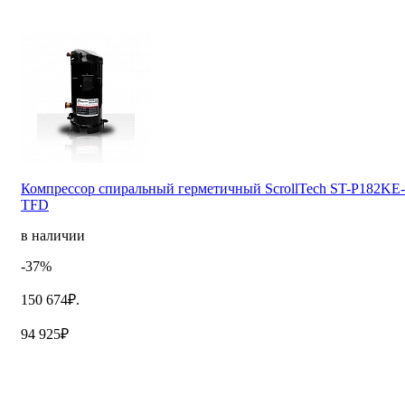
Компрессор спиральный герметичный ScrollTech ST-P182KE-
TFD
в наличии
-37%
150 674₽.
94 925₽