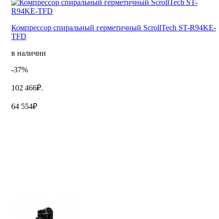
Компрессор спиральный герметичный ScrollTech ST-R94KE-
TFD
в наличии
-37%
102 466₽.
64 554₽