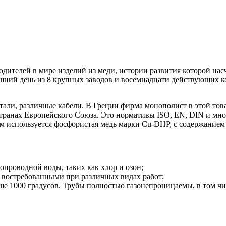
телей в мире изделий из меди, истории развития которой насчи
яшний день из 8 крупных заводов и восемнадцати действующих 
ли, различные кабели. В Греции фирма монополист в этой товар
транах Европейского Союза. Это нормативы ISO, EN, DIN и многи
м используется фосфористая медь марки Cu-DHP, с содержанием 
проводной воды, таких как хлор и озон;
ы востребованными при различных видах работ;
е 1000 градусов. Трубы полностью газонепроницаемы, в том чис