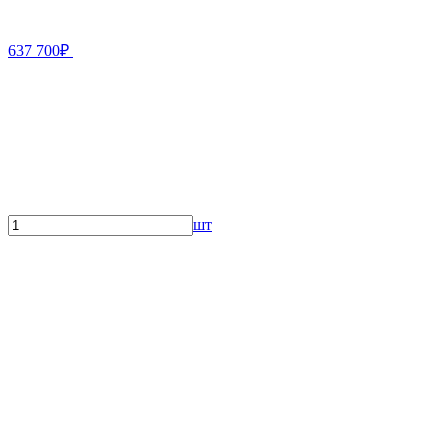
637 700₽
шт