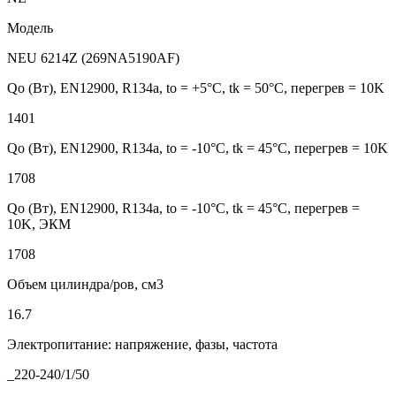
Модель
NEU 6214Z (269NA5190AF)
Qo (Вт), EN12900, R134a, to = +5°С, tk = 50°С, перегрев = 10K
1401
Qo (Вт), EN12900, R134a, to = -10°С, tk = 45°С, перегрев = 10K
1708
Qo (Вт), EN12900, R134a, to = -10°С, tk = 45°С, перегрев =
10K, ЭКМ
1708
Объем цилиндра/ров, см3
16.7
Электропитание: напряжение, фазы, частота
_220-240/1/50