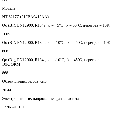
Модель
NT 6217Z (212BA0412AA)
Qo (Вт), EN12900, R134a, to = +5°С, tk = 50°С, перегрев = 10K
1605
Qo (Вт), EN12900, R134a, to = -10°С, tk = 45°С, перегрев = 10K
868
Qo (Вт), EN12900, R134a, to = -10°С, tk = 45°С, перегрев =
10K, ЭКМ
868
Объем цилиндра/ров, см3
20.44
Электропитание: напряжение, фазы, частота
_220-240/1/50