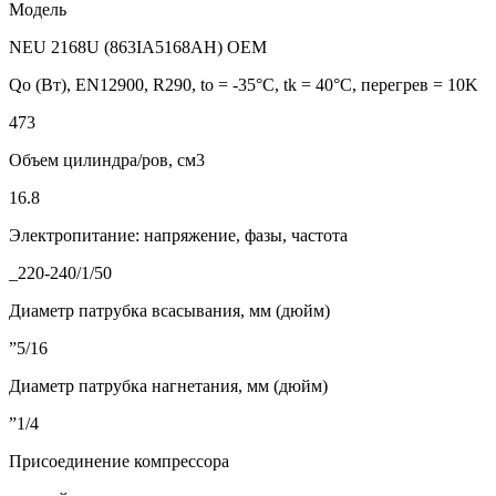
Модель
NEU 2168U (863IA5168AH) OEM
Qo (Вт), EN12900, R290, to = -35°С, tk = 40°С, перегрев = 10K
473
Объем цилиндра/ров, см3
16.8
Электропитание: напряжение, фазы, частота
_220-240/1/50
Диаметр патрубка всасывания, мм (дюйм)
”5/16
Диаметр патрубка нагнетания, мм (дюйм)
”1/4
Присоединение компрессора