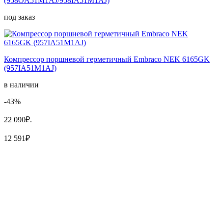
(958OA51M1AJ/958IA51M1AJ)
под заказ
Компрессор поршневой герметичный Embraco NEK 6165GK
(957IA51M1AJ)
в наличии
-43%
22 090₽.
12 591₽