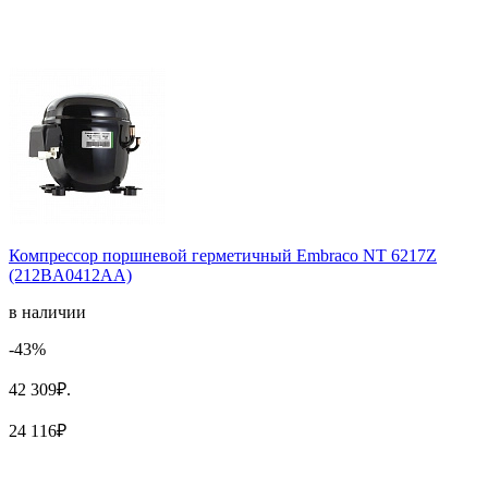
Компрессор поршневой герметичный Embraco NT 6217Z
(212BA0412AA)
в наличии
-43%
42 309₽.
24 116₽