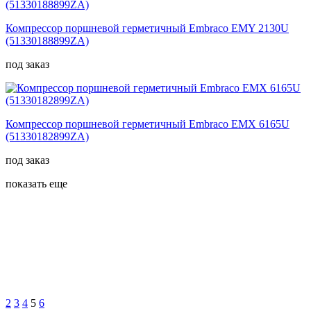
Компрессор поршневой герметичный Embraco EMY 2130U
(51330188899ZA)
под заказ
Компрессор поршневой герметичный Embraco EMX 6165U
(51330182899ZA)
под заказ
показать еще
2
3
4
5
6